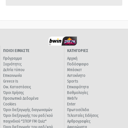
ΠΟΙΟΙ ΕΙΜΑΣΤΕ
ΚΑΤΗΓΟΡΙΕΣ
Πρόγραμμα
Αρχική
Συχνότητες
Ποδόσφαιρο
Δελτία τύπου
Μπάσκετ
Επικοινωνία
Αυτοκίνητο
Greece Is
Sports
Οικ. Καταστάσεις
Επικαιρότητα
Όροι Χρήσης
Βαθμολογίες
Προσωπικά Δεδομένα
WebTv
Cookies
Enter
Όροι διεξαγωγής διαγωνισμών
Πρωτοσέλιδα
Όροι διεξαγωγής του ραδ/κού
Τελευταίες Ειδήσεις
παιχνιδιού "ΣΠΟΡ FM Quiz"
Αρθρογραφίες
Όροι διεξαγωγής του ραδ/κού
Αφιερώματα