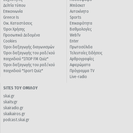
Δελτία τύπου
Μπάσκετ
Επικοινωνία
Αυτοκίνητο
Greece Is
Sports
Οικ. Καταστάσεις
Επικαιρότητα
Όροι Χρήσης
Βαθμολογίες
Προσωπικά Δεδομένα
WebTv
Cookies
Enter
Όροι διεξαγωγής διαγωνισμών
Πρωτοσέλιδα
Όροι διεξαγωγής του ραδ/κού
Τελευταίες Ειδήσεις
παιχνιδιού "ΣΠΟΡ FM Quiz"
Αρθρογραφίες
Όροι διεξαγωγής του ραδ/κού
Αφιερώματα
παιχνιδιού "Sport Quiz"
Πρόγραμμα TV
Live-radio
SITES ΤΟΥ ΟΜΙΛΟΥ
skai.gr
skaitv.gr
skairadio.gr
skaikairos.gr
podcast.skai.gr