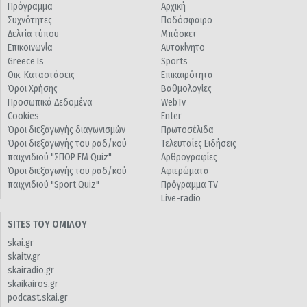
Πρόγραμμα
Αρχική
Συχνότητες
Ποδόσφαιρο
Δελτία τύπου
Μπάσκετ
Επικοινωνία
Αυτοκίνητο
Greece Is
Sports
Οικ. Καταστάσεις
Επικαιρότητα
Όροι Χρήσης
Βαθμολογίες
Προσωπικά Δεδομένα
WebTv
Cookies
Enter
Όροι διεξαγωγής διαγωνισμών
Πρωτοσέλιδα
Όροι διεξαγωγής του ραδ/κού
Τελευταίες Ειδήσεις
παιχνιδιού "ΣΠΟΡ FM Quiz"
Αρθρογραφίες
Όροι διεξαγωγής του ραδ/κού
Αφιερώματα
παιχνιδιού "Sport Quiz"
Πρόγραμμα TV
Live-radio
SITES ΤΟΥ ΟΜΙΛΟΥ
skai.gr
skaitv.gr
skairadio.gr
skaikairos.gr
podcast.skai.gr