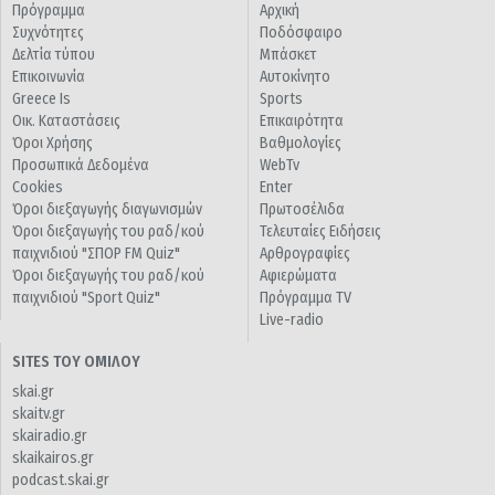
Πρόγραμμα
Αρχική
Συχνότητες
Ποδόσφαιρο
Δελτία τύπου
Μπάσκετ
Επικοινωνία
Αυτοκίνητο
Greece Is
Sports
Οικ. Καταστάσεις
Επικαιρότητα
Όροι Χρήσης
Βαθμολογίες
Προσωπικά Δεδομένα
WebTv
Cookies
Enter
Όροι διεξαγωγής διαγωνισμών
Πρωτοσέλιδα
Όροι διεξαγωγής του ραδ/κού
Τελευταίες Ειδήσεις
παιχνιδιού "ΣΠΟΡ FM Quiz"
Αρθρογραφίες
Όροι διεξαγωγής του ραδ/κού
Αφιερώματα
παιχνιδιού "Sport Quiz"
Πρόγραμμα TV
Live-radio
SITES ΤΟΥ ΟΜΙΛΟΥ
skai.gr
skaitv.gr
skairadio.gr
skaikairos.gr
podcast.skai.gr