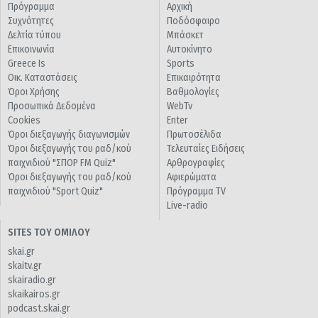
Πρόγραμμα
Αρχική
Συχνότητες
Ποδόσφαιρο
Δελτία τύπου
Μπάσκετ
Επικοινωνία
Αυτοκίνητο
Greece Is
Sports
Οικ. Καταστάσεις
Επικαιρότητα
Όροι Χρήσης
Βαθμολογίες
Προσωπικά Δεδομένα
WebTv
Cookies
Enter
Όροι διεξαγωγής διαγωνισμών
Πρωτοσέλιδα
Όροι διεξαγωγής του ραδ/κού
Τελευταίες Ειδήσεις
παιχνιδιού "ΣΠΟΡ FM Quiz"
Αρθρογραφίες
Όροι διεξαγωγής του ραδ/κού
Αφιερώματα
παιχνιδιού "Sport Quiz"
Πρόγραμμα TV
Live-radio
SITES ΤΟΥ ΟΜΙΛΟΥ
skai.gr
skaitv.gr
skairadio.gr
skaikairos.gr
podcast.skai.gr