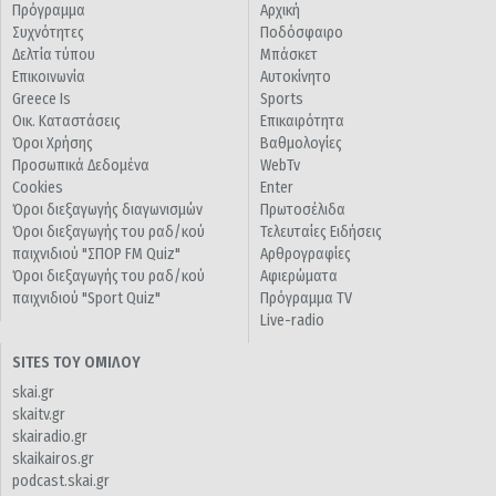
Πρόγραμμα
Αρχική
Συχνότητες
Ποδόσφαιρο
Δελτία τύπου
Μπάσκετ
Επικοινωνία
Αυτοκίνητο
Greece Is
Sports
Οικ. Καταστάσεις
Επικαιρότητα
Όροι Χρήσης
Βαθμολογίες
Προσωπικά Δεδομένα
WebTv
Cookies
Enter
Όροι διεξαγωγής διαγωνισμών
Πρωτοσέλιδα
Όροι διεξαγωγής του ραδ/κού
Τελευταίες Ειδήσεις
παιχνιδιού "ΣΠΟΡ FM Quiz"
Αρθρογραφίες
Όροι διεξαγωγής του ραδ/κού
Αφιερώματα
παιχνιδιού "Sport Quiz"
Πρόγραμμα TV
Live-radio
SITES ΤΟΥ ΟΜΙΛΟΥ
skai.gr
skaitv.gr
skairadio.gr
skaikairos.gr
podcast.skai.gr