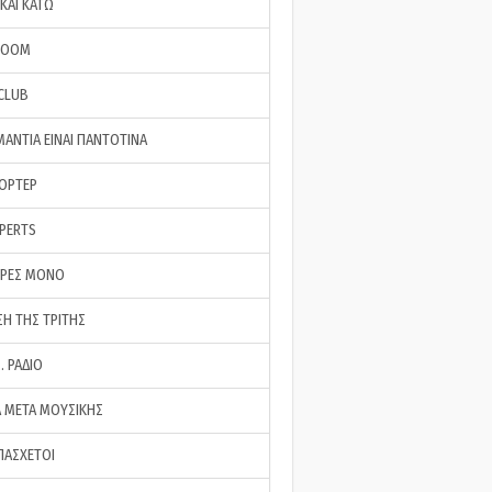
ΚΑΙ ΚΑΤΩ
ROOM
 CLUB
ΜΑΝΤΙΑ ΕΙΝΑΙ ΠΑΝΤΟΤΙΝΑ
ΠΟΡΤΕΡ
XPERTS
ΕΡΕΣ ΜΟΝΟ
ΣΗ ΤΗΣ ΤΡΙΤΗΣ
… ΡΑΔΙΟ
 ΜΕΤΑ ΜΟΥΣΙΚΗΣ
ΠΑΣΧΕΤΟΙ