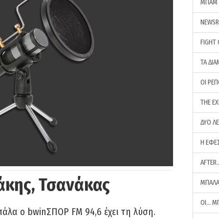
ΜΠΑΜ 
NEWS
FIGHT
ΤΑ ΔΙΑ
ΟΙ ΡΕ
THE E
ΔΥΟ Λ
Η ΕΦΕ
AFTER
άκης, Τσανάκας
ΜΠΑΛΑ
ΟΙ… Μ
πάλα ο bwinΣΠΟΡ FM 94,6 έχει τη λύση.