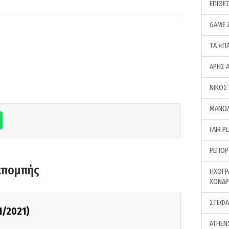
ΕΠΙΘΕ
GAME 
ΤA «Π
ΑΡΗΣ 
ΝΙΚΟΣ
ΜΑΝΩΛ
FAIR P
ΡΕΠΟΡ
κπομπής
ΗΧΟΓΡ
ΧΟΝΔ
ΣΤΕΦΑ
1/2021)
ATHEN