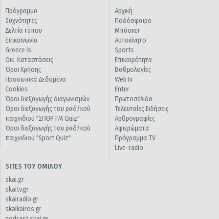
Πρόγραμμα
Αρχική
Συχνότητες
Ποδόσφαιρο
Δελτία τύπου
Μπάσκετ
Επικοινωνία
Αυτοκίνητο
Greece Is
Sports
Οικ. Καταστάσεις
Επικαιρότητα
Όροι Χρήσης
Βαθμολογίες
Προσωπικά Δεδομένα
WebTv
Cookies
Enter
Όροι διεξαγωγής διαγωνισμών
Πρωτοσέλιδα
Όροι διεξαγωγής του ραδ/κού
Τελευταίες Ειδήσεις
παιχνιδιού "ΣΠΟΡ FM Quiz"
Αρθρογραφίες
Όροι διεξαγωγής του ραδ/κού
Αφιερώματα
παιχνιδιού "Sport Quiz"
Πρόγραμμα TV
Live-radio
SITES ΤΟΥ ΟΜΙΛΟΥ
skai.gr
skaitv.gr
skairadio.gr
skaikairos.gr
podcast.skai.gr