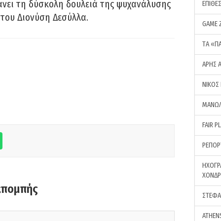
νει τη δύσκολη δουλειά της ψυχανάλυσης
ΕΠΙΘΕ
του Διονύση Δεσύλλα.
GAME 
ΤA «Π
ΑΡΗΣ 
ΝΙΚΟΣ
ΜΑΝΩΛ
FAIR P
ΡΕΠΟΡ
ΗΧΟΓΡ
ΧΟΝΔ
κπομπής
ΣΤΕΦΑ
ATHEN