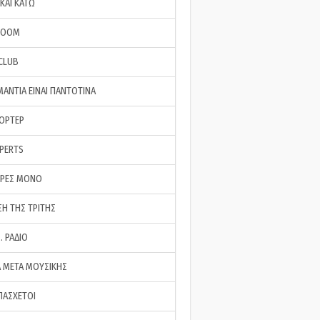
ΚΑΙ ΚΑΤΩ
ROOM
 CLUB
ΜΑΝΤΙΑ ΕΙΝΑΙ ΠΑΝΤΟΤΙΝΑ
ΠΟΡΤΕΡ
XPERTS
ΕΡΕΣ ΜΟΝΟ
ΣΗ ΤΗΣ ΤΡΙΤΗΣ
… ΡΑΔΙΟ
 ΜΕΤΑ ΜΟΥΣΙΚΗΣ
ΠΑΣΧΕΤΟΙ