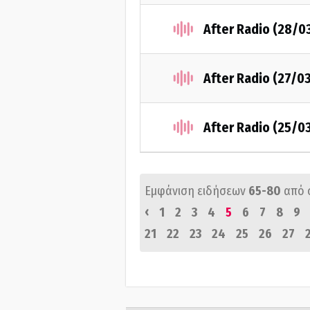
After Radio (28/0
After Radio (27/0
After Radio (25/0
Εμφάνιση ειδήσεων
65-80
από 
‹
1
2
3
4
5
6
7
8
9
21
22
23
24
25
26
27