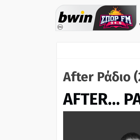
After Ράδιο 
AFTER… Ρ