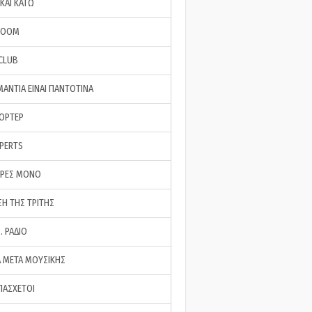
ΚΑΙ ΚΑΤΩ
ROOM
 CLUB
ΜΑΝΤΙΑ ΕΙΝΑΙ ΠΑΝΤΟΤΙΝΑ
ΠΟΡΤΕΡ
XPERTS
ΕΡΕΣ ΜΟΝΟ
ΣΗ ΤΗΣ ΤΡΙΤΗΣ
… ΡΑΔΙΟ
 ΜΕΤΑ ΜΟΥΣΙΚΗΣ
ΠΑΣΧΕΤΟΙ