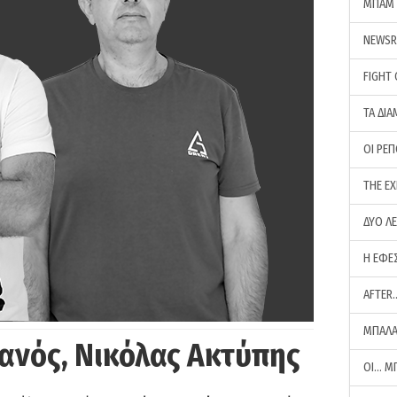
ΜΠΑΜ 
NEWS
FIGHT
ΤΑ ΔΙΑ
ΟΙ ΡΕ
THE E
ΔΥΟ Λ
Η ΕΦΕ
AFTER
ΜΠΑΛΑ
ανός, Νικόλας Ακτύπης
ΟΙ… Μ