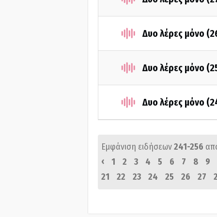
Δυο λέρες μόνο (
Δυο λέρες μόνο (
Δυο λέρες μόνο (
Εμφάνιση ειδήσεων
241-256
απ
‹
1
2
3
4
5
6
7
8
9
21
22
23
24
25
26
27