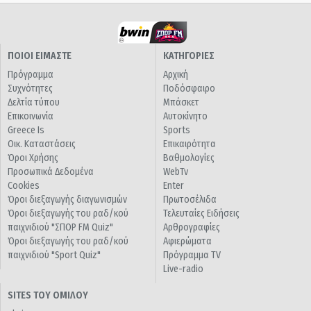
ΠΟΙΟΙ ΕΙΜΑΣΤΕ
ΚΑΤΗΓΟΡΙΕΣ
Πρόγραμμα
Αρχική
Συχνότητες
Ποδόσφαιρο
Δελτία τύπου
Μπάσκετ
Επικοινωνία
Αυτοκίνητο
Greece Is
Sports
Οικ. Καταστάσεις
Επικαιρότητα
Όροι Χρήσης
Βαθμολογίες
Προσωπικά Δεδομένα
WebTv
Cookies
Enter
Όροι διεξαγωγής διαγωνισμών
Πρωτοσέλιδα
Όροι διεξαγωγής του ραδ/κού
Τελευταίες Ειδήσεις
παιχνιδιού "ΣΠΟΡ FM Quiz"
Αρθρογραφίες
Όροι διεξαγωγής του ραδ/κού
Αφιερώματα
παιχνιδιού "Sport Quiz"
Πρόγραμμα TV
Live-radio
SITES ΤΟΥ ΟΜΙΛΟΥ