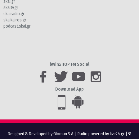
skai.gr
skaitv.gr
skairadio.gr
skaikairos.gr
podcast.skai.gr
bwinΣΠΟΡ FM Social
Download App
Designed & Developed by Gloman S.A.
|
Radio powered by live24.gr
| ©