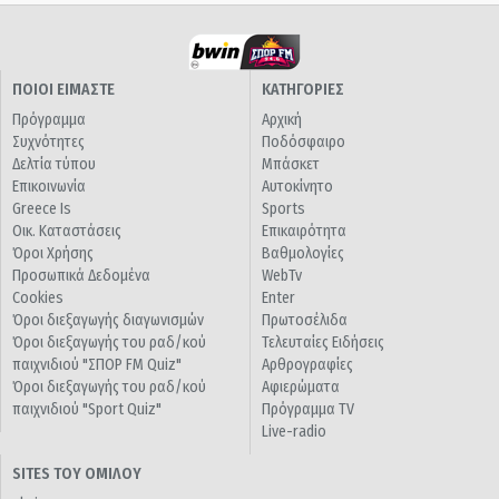
ΠΟΙΟΙ ΕΙΜΑΣΤΕ
ΚΑΤΗΓΟΡΙΕΣ
Πρόγραμμα
Αρχική
Συχνότητες
Ποδόσφαιρο
Δελτία τύπου
Μπάσκετ
Επικοινωνία
Αυτοκίνητο
Greece Is
Sports
Οικ. Καταστάσεις
Επικαιρότητα
Όροι Χρήσης
Βαθμολογίες
Προσωπικά Δεδομένα
WebTv
Cookies
Enter
Όροι διεξαγωγής διαγωνισμών
Πρωτοσέλιδα
Όροι διεξαγωγής του ραδ/κού
Τελευταίες Ειδήσεις
παιχνιδιού "ΣΠΟΡ FM Quiz"
Αρθρογραφίες
Όροι διεξαγωγής του ραδ/κού
Αφιερώματα
παιχνιδιού "Sport Quiz"
Πρόγραμμα TV
Live-radio
SITES ΤΟΥ ΟΜΙΛΟΥ