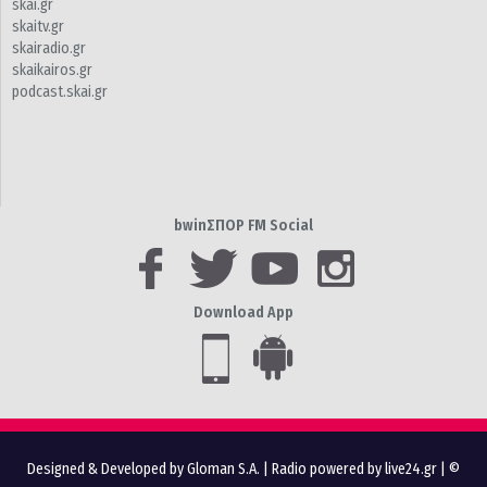
skai.gr
skaitv.gr
skairadio.gr
skaikairos.gr
podcast.skai.gr
bwinΣΠΟΡ FM Social
Download App
Designed & Developed by Gloman S.A.
|
Radio powered by live24.gr
| ©