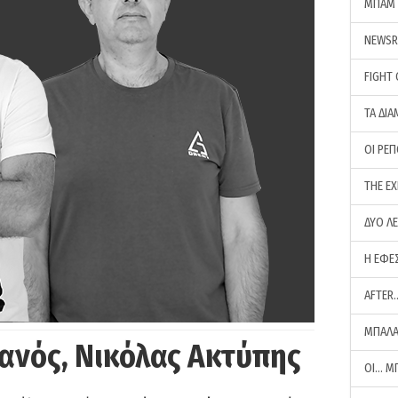
ΜΠΑΜ 
NEWS
FIGHT
ΤΑ ΔΙΑ
ΟΙ ΡΕ
THE E
ΔΥΟ Λ
Η ΕΦΕ
AFTER
ΜΠΑΛΑ
ανός, Νικόλας Ακτύπης
ΟΙ… Μ