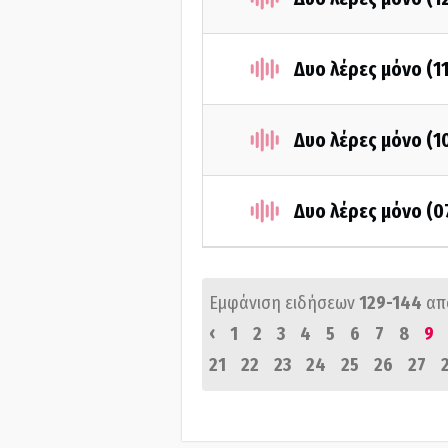
Δυο λέρες μόνο (1
Δυο λέρες μόνο (1
Δυο λέρες μόνο (0
Εμφάνιση ειδήσεων
129-144
απ
‹
1
2
3
4
5
6
7
8
9
21
22
23
24
25
26
27