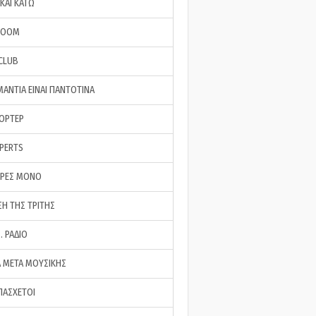
ΚΑΙ ΚΑΤΩ
ROOM
 CLUB
ΜΑΝΤΙΑ ΕΙΝΑΙ ΠΑΝΤΟΤΙΝΑ
ΠΟΡΤΕΡ
XPERTS
ΕΡΕΣ ΜΟΝΟ
ΣΗ ΤΗΣ ΤΡΙΤΗΣ
… ΡΑΔΙΟ
 ΜΕΤΑ ΜΟΥΣΙΚΗΣ
ΠΑΣΧΕΤΟΙ