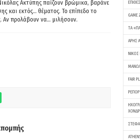
Νικόλας Ακτύπης παίζουν βρώμικα, βαράνε
ΕΠΙΘΕ
ης και εκτός… θέματος. Το επίπεδο το
GAME 
ς. Αν προλάβουν να… μιλήσουν.
ΤA «Π
ΑΡΗΣ 
ΝΙΚΟΣ
ΜΑΝΩΛ
FAIR P
ΡΕΠΟΡ
ΗΧΟΓΡ
ΧΟΝΔ
ΣΤΕΦΑ
κπομπής
ATHEN