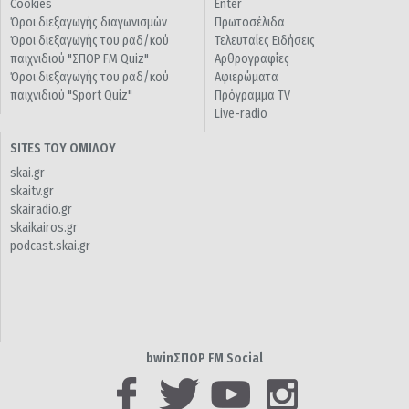
Cookies
Enter
Όροι διεξαγωγής διαγωνισμών
Πρωτοσέλιδα
Όροι διεξαγωγής του ραδ/κού
Τελευταίες Ειδήσεις
παιχνιδιού "ΣΠΟΡ FM Quiz"
Αρθρογραφίες
Όροι διεξαγωγής του ραδ/κού
Αφιερώματα
παιχνιδιού "Sport Quiz"
Πρόγραμμα TV
Live-radio
SITES ΤΟΥ ΟΜΙΛΟΥ
skai.gr
skaitv.gr
skairadio.gr
skaikairos.gr
podcast.skai.gr
bwinΣΠΟΡ FM Social