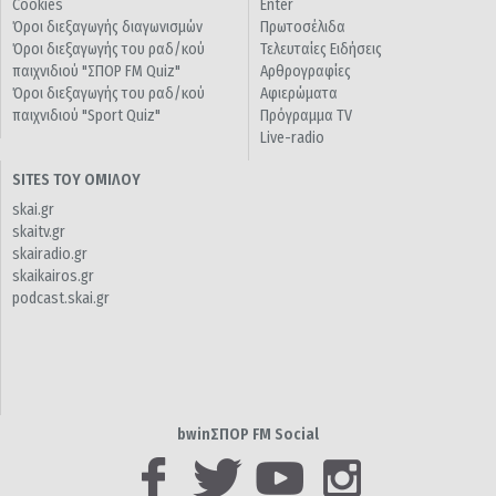
Cookies
Enter
Όροι διεξαγωγής διαγωνισμών
Πρωτοσέλιδα
Όροι διεξαγωγής του ραδ/κού
Τελευταίες Ειδήσεις
παιχνιδιού "ΣΠΟΡ FM Quiz"
Αρθρογραφίες
Όροι διεξαγωγής του ραδ/κού
Αφιερώματα
παιχνιδιού "Sport Quiz"
Πρόγραμμα TV
Live-radio
SITES ΤΟΥ ΟΜΙΛΟΥ
skai.gr
skaitv.gr
skairadio.gr
skaikairos.gr
podcast.skai.gr
bwinΣΠΟΡ FM Social