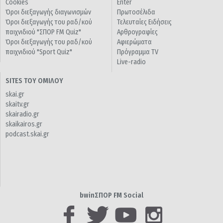
Cookies
Enter
Όροι διεξαγωγής διαγωνισμών
Πρωτοσέλιδα
Όροι διεξαγωγής του ραδ/κού
Τελευταίες Ειδήσεις
παιχνιδιού "ΣΠΟΡ FM Quiz"
Αρθρογραφίες
Όροι διεξαγωγής του ραδ/κού
Αφιερώματα
παιχνιδιού "Sport Quiz"
Πρόγραμμα TV
Live-radio
SITES ΤΟΥ ΟΜΙΛΟΥ
skai.gr
skaitv.gr
skairadio.gr
skaikairos.gr
podcast.skai.gr
bwinΣΠΟΡ FM Social