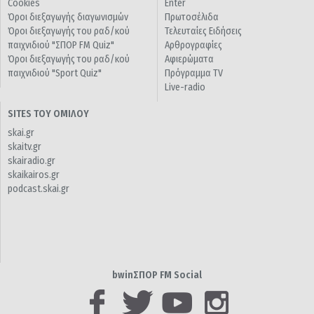
Cookies
Enter
Όροι διεξαγωγής διαγωνισμών
Πρωτοσέλιδα
Όροι διεξαγωγής του ραδ/κού
Τελευταίες Ειδήσεις
παιχνιδιού "ΣΠΟΡ FM Quiz"
Αρθρογραφίες
Όροι διεξαγωγής του ραδ/κού
Αφιερώματα
παιχνιδιού "Sport Quiz"
Πρόγραμμα TV
Live-radio
SITES ΤΟΥ ΟΜΙΛΟΥ
skai.gr
skaitv.gr
skairadio.gr
skaikairos.gr
podcast.skai.gr
bwinΣΠΟΡ FM Social