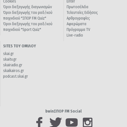
Cookies
Enter
Όροι διεξαγωγής διαγωνισμών
Πρωτοσέλιδα
Όροι διεξαγωγής του ραδ/κού
Τελευταίες Ειδήσεις
παιχνιδιού "ΣΠΟΡ FM Quiz"
Αρθρογραφίες
Όροι διεξαγωγής του ραδ/κού
Αφιερώματα
παιχνιδιού "Sport Quiz"
Πρόγραμμα TV
Live-radio
SITES ΤΟΥ ΟΜΙΛΟΥ
skai.gr
skaitv.gr
skairadio.gr
skaikairos.gr
podcast.skai.gr
bwinΣΠΟΡ FM Social