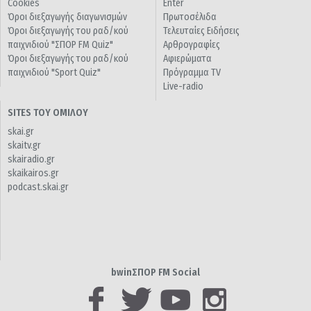
Cookies
Enter
Όροι διεξαγωγής διαγωνισμών
Πρωτοσέλιδα
Όροι διεξαγωγής του ραδ/κού
Τελευταίες Ειδήσεις
παιχνιδιού "ΣΠΟΡ FM Quiz"
Αρθρογραφίες
Όροι διεξαγωγής του ραδ/κού
Αφιερώματα
παιχνιδιού "Sport Quiz"
Πρόγραμμα TV
Live-radio
SITES ΤΟΥ ΟΜΙΛΟΥ
skai.gr
skaitv.gr
skairadio.gr
skaikairos.gr
podcast.skai.gr
bwinΣΠΟΡ FM Social