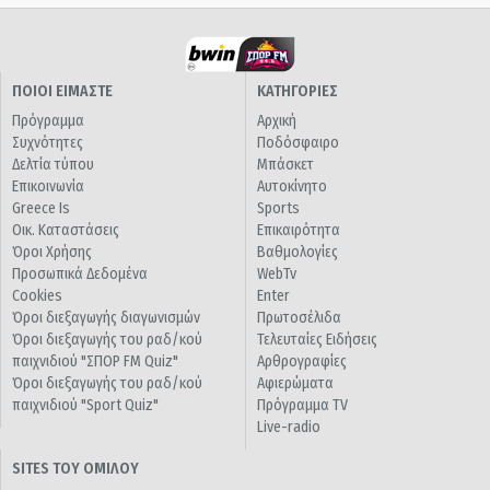
ΠΟΙΟΙ ΕΙΜΑΣΤΕ
ΚΑΤΗΓΟΡΙΕΣ
Πρόγραμμα
Αρχική
Συχνότητες
Ποδόσφαιρο
Δελτία τύπου
Μπάσκετ
Επικοινωνία
Αυτοκίνητο
Greece Is
Sports
Οικ. Καταστάσεις
Επικαιρότητα
Όροι Χρήσης
Βαθμολογίες
Προσωπικά Δεδομένα
WebTv
Cookies
Enter
Όροι διεξαγωγής διαγωνισμών
Πρωτοσέλιδα
Όροι διεξαγωγής του ραδ/κού
Τελευταίες Ειδήσεις
παιχνιδιού "ΣΠΟΡ FM Quiz"
Αρθρογραφίες
Όροι διεξαγωγής του ραδ/κού
Αφιερώματα
παιχνιδιού "Sport Quiz"
Πρόγραμμα TV
Live-radio
SITES ΤΟΥ ΟΜΙΛΟΥ