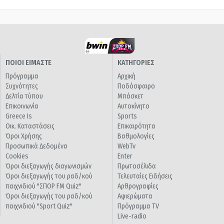
ΠΟΙΟΙ ΕΙΜΑΣΤΕ
ΚΑΤΗΓΟΡΙΕΣ
Πρόγραμμα
Αρχική
Συχνότητες
Ποδόσφαιρο
Δελτία τύπου
Μπάσκετ
Επικοινωνία
Αυτοκίνητο
Greece Is
Sports
Οικ. Καταστάσεις
Επικαιρότητα
Όροι Χρήσης
Βαθμολογίες
Προσωπικά Δεδομένα
WebTv
Cookies
Enter
Όροι διεξαγωγής διαγωνισμών
Πρωτοσέλιδα
Όροι διεξαγωγής του ραδ/κού
Τελευταίες Ειδήσεις
παιχνιδιού "ΣΠΟΡ FM Quiz"
Αρθρογραφίες
Όροι διεξαγωγής του ραδ/κού
Αφιερώματα
παιχνιδιού "Sport Quiz"
Πρόγραμμα TV
Live-radio