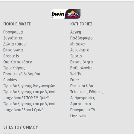
ΠΟΙΟΙ ΕΙΜΑΣΤΕ
ΚΑΤΗΓΟΡΙΕΣ
Πρόγραμμα
Αρχική
Συχνότητες
Ποδόσφαιρο
Δελτία τύπου
Μπάσκετ
Επικοινωνία
Αυτοκίνητο
Greece Is
Sports
Οικ. Καταστάσεις
Επικαιρότητα
Όροι Χρήσης
Βαθμολογίες
Προσωπικά Δεδομένα
WebTv
Cookies
Enter
Όροι διεξαγωγής διαγωνισμών
Πρωτοσέλιδα
Όροι διεξαγωγής του ραδ/κού
Τελευταίες Ειδήσεις
παιχνιδιού "ΣΠΟΡ FM Quiz"
Αρθρογραφίες
Όροι διεξαγωγής του ραδ/κού
Αφιερώματα
παιχνιδιού "Sport Quiz"
Πρόγραμμα TV
Live-radio
SITES ΤΟΥ ΟΜΙΛΟΥ