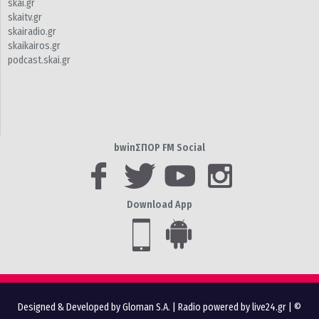
skai.gr
skaitv.gr
skairadio.gr
skaikairos.gr
podcast.skai.gr
bwinΣΠΟΡ FM Social
Download App
Designed & Developed by Gloman S.A.
|
Radio powered by live24.gr
| ©