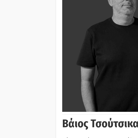
Βάιος Τσούτσικα