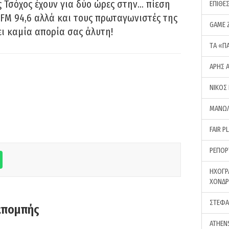
 Τσόχος έχουν για δύο ώρες στην… πίεση
ΕΠΙΘΕ
FM 94,6 αλλά και τους πρωταγωνιστές της
GAME 
ει καμία απορία σας άλυτη!
ΤA «Π
ΑΡΗΣ 
ΝΙΚΟΣ
ΜΑΝΩΛ
FAIR P
ΡΕΠΟΡ
ΗΧΟΓΡ
ΧΟΝΔ
ΣΤΕΦΑ
κπομπής
ATHEN