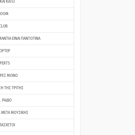
ΚΑΙ ΚΑΤΩ
ROOM
 CLUB
ΜΑΝΤΙΑ ΕΙΝΑΙ ΠΑΝΤΟΤΙΝΑ
ΠΟΡΤΕΡ
XPERTS
ΕΡΕΣ ΜΟΝΟ
ΣΗ ΤΗΣ ΤΡΙΤΗΣ
… ΡΑΔΙΟ
 ΜΕΤΑ ΜΟΥΣΙΚΗΣ
ΠΑΣΧΕΤΟΙ