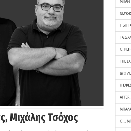
ΜΠΑΜ 
NEWS
FIGHT
ΤΑ ΔΙΑ
ΟΙ ΡΕ
THE E
ΔΥΟ Λ
Η ΕΦΕ
AFTER
ΜΠΑΛΑ
ς, Μιχάλης Τσόχος
ΟΙ… Μ