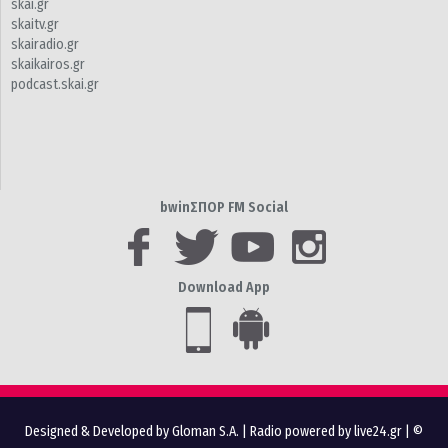
skai.gr
skaitv.gr
skairadio.gr
skaikairos.gr
podcast.skai.gr
bwinΣΠΟΡ FM Social
Download App
Designed & Developed by Gloman S.A.
|
Radio powered by live24.gr
| ©