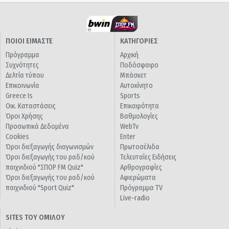
ΠΟΙΟΙ ΕΙΜΑΣΤΕ
ΚΑΤΗΓΟΡΙΕΣ
Πρόγραμμα
Αρχική
Συχνότητες
Ποδόσφαιρο
Δελτία τύπου
Μπάσκετ
Επικοινωνία
Αυτοκίνητο
Greece Is
Sports
Οικ. Καταστάσεις
Επικαιρότητα
Όροι Χρήσης
Βαθμολογίες
Προσωπικά Δεδομένα
WebTv
Cookies
Enter
Όροι διεξαγωγής διαγωνισμών
Πρωτοσέλιδα
Όροι διεξαγωγής του ραδ/κού
Τελευταίες Ειδήσεις
παιχνιδιού "ΣΠΟΡ FM Quiz"
Αρθρογραφίες
Όροι διεξαγωγής του ραδ/κού
Αφιερώματα
παιχνιδιού "Sport Quiz"
Πρόγραμμα TV
Live-radio
SITES ΤΟΥ ΟΜΙΛΟΥ