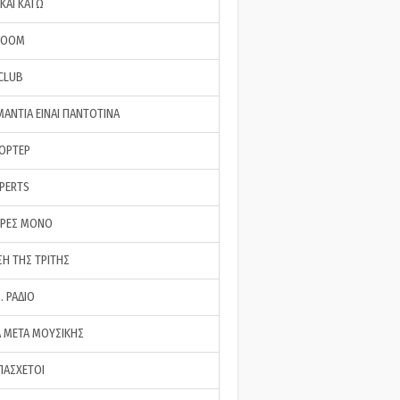
ΚΑΙ ΚΑΤΩ
ROOM
 CLUB
ΜΑΝΤΙΑ ΕΙΝΑΙ ΠΑΝΤΟΤΙΝΑ
ΠΟΡΤΕΡ
XPERTS
ΕΡΕΣ ΜΟΝΟ
ΣΗ ΤΗΣ ΤΡΙΤΗΣ
… ΡΑΔΙΟ
 ΜΕΤΑ ΜΟΥΣΙΚΗΣ
ΠΑΣΧΕΤΟΙ