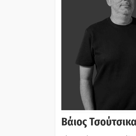
Βάιος Τσούτσικα