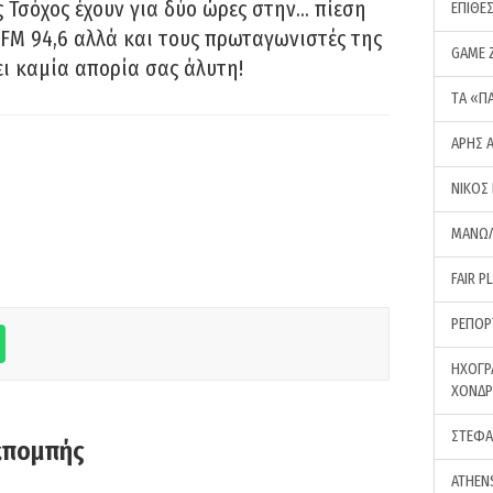
 Τσόχος έχουν για δύο ώρες στην… πίεση
ΕΠΙΘΕ
FM 94,6 αλλά και τους πρωταγωνιστές της
GAME 
ει καμία απορία σας άλυτη!
ΤA «Π
ΑΡΗΣ 
ΝΙΚΟΣ
ΜΑΝΩΛ
FAIR P
ΡΕΠΟΡ
ΗΧΟΓΡ
ΧΟΝΔ
ΣΤΕΦΑ
κπομπής
ATHEN