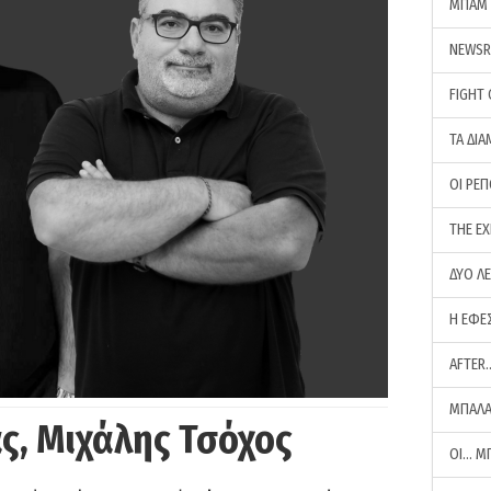
ΜΠΑΜ 
NEWS
FIGHT
ΤΑ ΔΙΑ
ΟΙ ΡΕ
THE E
ΔΥΟ Λ
Η ΕΦΕ
AFTER
ΜΠΑΛΑ
ς, Μιχάλης Τσόχος
ΟΙ… Μ