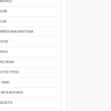
ΚΑΙ ΚΑΤΩ
ROOM
 CLUB
ΜΑΝΤΙΑ ΕΙΝΑΙ ΠΑΝΤΟΤΙΝΑ
ΠΟΡΤΕΡ
XPERTS
ΕΡΕΣ ΜΟΝΟ
ΣΗ ΤΗΣ ΤΡΙΤΗΣ
… ΡΑΔΙΟ
 ΜΕΤΑ ΜΟΥΣΙΚΗΣ
ΠΑΣΧΕΤΟΙ