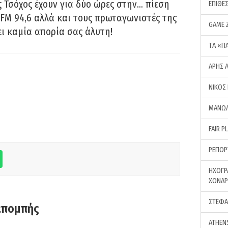
 Τσόχος έχουν για δύο ώρες στην… πίεση
ΕΠΙΘΕ
FM 94,6 αλλά και τους πρωταγωνιστές της
GAME 
ει καμία απορία σας άλυτη!
ΤA «Π
ΑΡΗΣ 
ΝΙΚΟΣ
ΜΑΝΩΛ
FAIR P
ΡΕΠΟΡ
ΗΧΟΓΡ
ΧΟΝΔ
ΣΤΕΦΑ
κπομπής
ATHEN