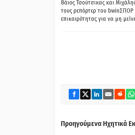
Βάιος Τσούτσικας και Μιχάλης
τους ρεπόρτερ του bwinΣΠΟΡ 
επικαιρότητας για να μη μείν
Προηγούμενα Ηχητικά Ε