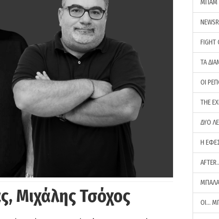
ΜΠΑΜ 
NEWS
FIGHT
ΤΑ ΔΙΑ
ΟΙ ΡΕ
THE E
ΔΥΟ Λ
Η ΕΦΕ
AFTER
ΜΠΑΛΑ
ς, Μιχάλης Τσόχος
ΟΙ… Μ