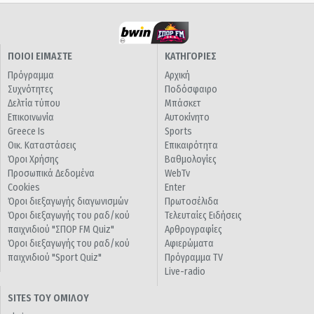
ΠΟΙΟΙ ΕΙΜΑΣΤΕ
ΚΑΤΗΓΟΡΙΕΣ
Πρόγραμμα
Αρχική
Συχνότητες
Ποδόσφαιρο
Δελτία τύπου
Μπάσκετ
Επικοινωνία
Αυτοκίνητο
Greece Is
Sports
Οικ. Καταστάσεις
Επικαιρότητα
Όροι Χρήσης
Βαθμολογίες
Προσωπικά Δεδομένα
WebTv
Cookies
Enter
Όροι διεξαγωγής διαγωνισμών
Πρωτοσέλιδα
Όροι διεξαγωγής του ραδ/κού
Τελευταίες Ειδήσεις
παιχνιδιού "ΣΠΟΡ FM Quiz"
Αρθρογραφίες
Όροι διεξαγωγής του ραδ/κού
Αφιερώματα
παιχνιδιού "Sport Quiz"
Πρόγραμμα TV
Live-radio
SITES ΤΟΥ ΟΜΙΛΟΥ