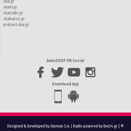
skai.gr
skaitv.gr
skairadio.gr
skaikairos.gr
podcast.skai.gr
bwinΣΠΟΡ FM Social
Download App
Designed & Developed by Gloman S.A.
|
Radio powered by live24.gr
| ©