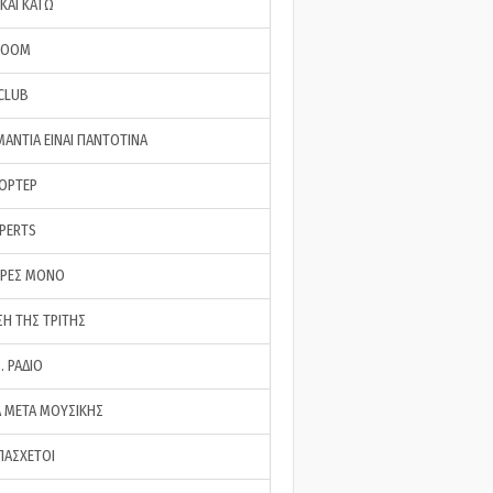
ΚΑΙ ΚΑΤΩ
ROOM
 CLUB
ΜΑΝΤΙΑ ΕΙΝΑΙ ΠΑΝΤΟΤΙΝΑ
ΠΟΡΤΕΡ
XPERTS
ΕΡΕΣ ΜΟΝΟ
ΣΗ ΤΗΣ ΤΡΙΤΗΣ
… ΡΑΔΙΟ
 ΜΕΤΑ ΜΟΥΣΙΚΗΣ
ΠΑΣΧΕΤΟΙ