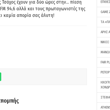
 Τσόχος έχουν για δύο ώρες στην… πίεση
ΕΠΙΘΕ
FM 94,6 αλλά και τους πρωταγωνιστές της
GAME 
ει καμία απορία σας άλυτη!
ΤA «Π
ΑΡΗΣ 
ΝΙΚΟΣ
ΜΑΝΩΛ
FAIR P
ΡΕΠΟΡ
ΗΧΟΓΡ
ΧΟΝΔ
ΣΤΕΦΑ
κπομπής
ATHEN