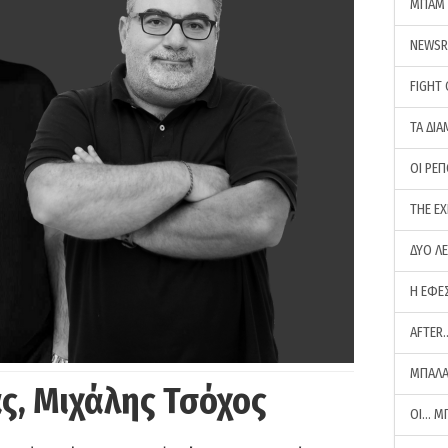
ΜΠΑΜ 
NEWS
FIGHT
ΤΑ ΔΙΑ
ΟΙ ΡΕ
THE E
ΔΥΟ Λ
Η ΕΦΕ
AFTER
ΜΠΑΛΑ
ς, Μιχάλης Τσόχος
ΟΙ… Μ