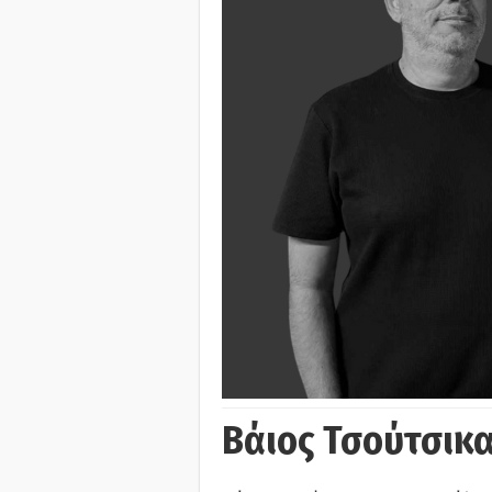
Βάιος Τσούτσικα