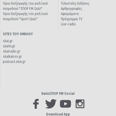
Όροι διεξαγωγής του ραδ/κού
Τελευταίες Ειδήσεις
παιχνιδιού "ΣΠΟΡ FM Quiz"
Αρθρογραφίες
Όροι διεξαγωγής του ραδ/κού
Αφιερώματα
παιχνιδιού "Sport Quiz"
Πρόγραμμα TV
Live-radio
SITES ΤΟΥ ΟΜΙΛΟΥ
skai.gr
skaitv.gr
skairadio.gr
skaikairos.gr
podcast.skai.gr
bwinΣΠΟΡ FM Social
Download App