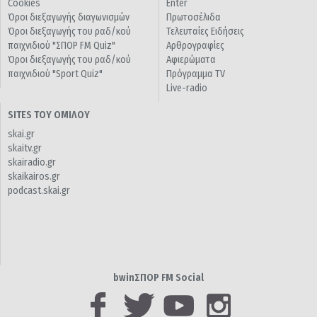
Cookies
Enter
Όροι διεξαγωγής διαγωνισμών
Πρωτοσέλιδα
Όροι διεξαγωγής του ραδ/κού
Τελευταίες Ειδήσεις
παιχνιδιού "ΣΠΟΡ FM Quiz"
Αρθρογραφίες
Όροι διεξαγωγής του ραδ/κού
Αφιερώματα
παιχνιδιού "Sport Quiz"
Πρόγραμμα TV
Live-radio
SITES ΤΟΥ ΟΜΙΛΟΥ
skai.gr
skaitv.gr
skairadio.gr
skaikairos.gr
podcast.skai.gr
bwinΣΠΟΡ FM Social