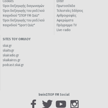
Cookies
Enter
Όροι διεξαγωγής διαγωνισμών
Πρωτοσέλιδα
Όροι διεξαγωγής του ραδ/κού
Τελευταίες Ειδήσεις
παιχνιδιού "ΣΠΟΡ FM Quiz"
Αρθρογραφίες
Όροι διεξαγωγής του ραδ/κού
Αφιερώματα
παιχνιδιού "Sport Quiz"
Πρόγραμμα TV
Live-radio
SITES ΤΟΥ ΟΜΙΛΟΥ
skai.gr
skaitv.gr
skairadio.gr
skaikairos.gr
podcast.skai.gr
bwinΣΠΟΡ FM Social