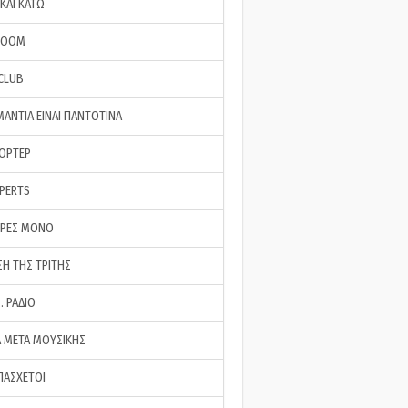
ΚΑΙ ΚΑΤΩ
ROOM
 CLUB
ΜΑΝΤΙΑ ΕΙΝΑΙ ΠΑΝΤΟΤΙΝΑ
ΠΟΡΤΕΡ
XPERTS
ΕΡΕΣ ΜΟΝΟ
ΣΗ ΤΗΣ ΤΡΙΤΗΣ
… ΡΑΔΙΟ
 ΜΕΤΑ ΜΟΥΣΙΚΗΣ
ΠΑΣΧΕΤΟΙ