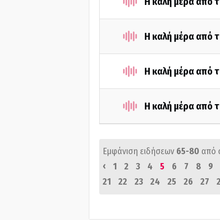
Η καλή μέρα από 
Η καλή μέρα από 
Η καλή μέρα από 
Η καλή μέρα από 
Εμφάνιση ειδήσεων
65-80
από 
‹
1
2
3
4
5
6
7
8
9
21
22
23
24
25
26
27