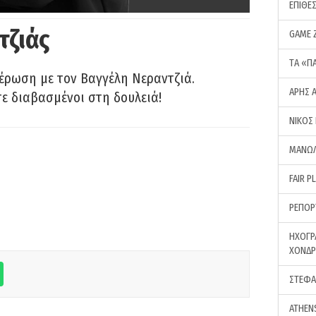
ΕΠΙΘΕ
τζιάς
GAME 
ΤA «Π
έρωση με τον Βαγγέλη Νεραντζιά.
ΑΡΗΣ 
τε διαβασμένοι στη δουλειά!
ΝΙΚΟΣ
ΜΑΝΩΛ
FAIR P
ΡΕΠΟΡ
ΗΧΟΓΡ
ΧΟΝΔ
ΣΤΕΦΑ
ATHEN