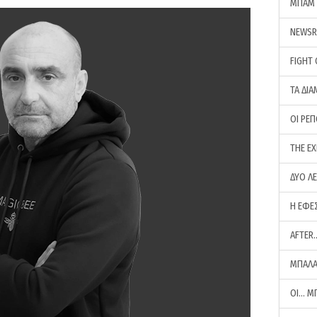
ΜΠΑΜ 
NEWS
FIGHT
ΤΑ ΔΙΑ
ΟΙ ΡΕ
THE E
ΔΥΟ Λ
Η ΕΦΕ
AFTER
ΜΠΑΛΑ
ΟΙ… Μ