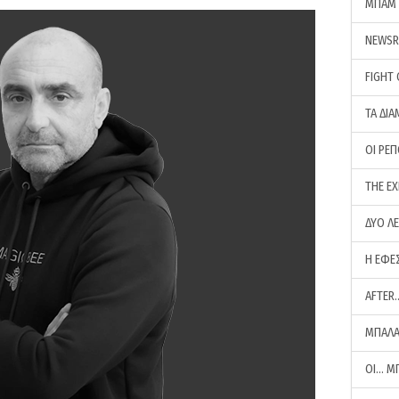
ΜΠΑΜ 
NEWS
FIGHT
ΤΑ ΔΙΑ
ΟΙ ΡΕ
THE E
ΔΥΟ Λ
Η ΕΦΕ
AFTER
ΜΠΑΛΑ
ΟΙ… Μ