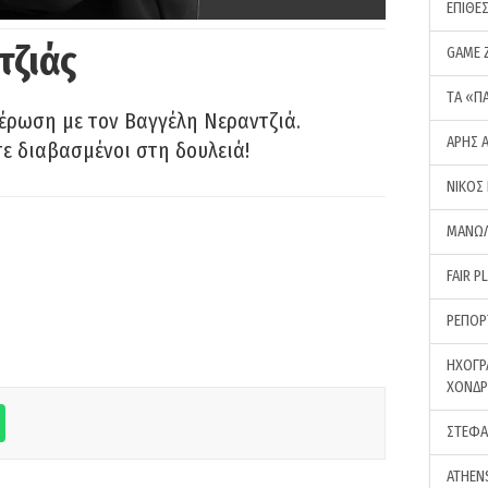
ΕΠΙΘΕ
τζιάς
GAME 
ΤA «Π
έρωση με τον Βαγγέλη Νεραντζιά.
ΑΡΗΣ 
τε διαβασμένοι στη δουλειά!
ΝΙΚΟΣ
ΜΑΝΩΛ
FAIR P
ΡΕΠΟΡ
ΗΧΟΓΡ
ΧΟΝΔ
ΣΤΕΦΑ
ATHEN