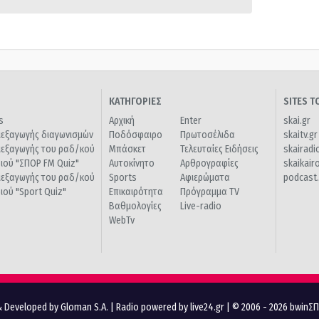
ΚΑΤΗΓΟΡΙΕΣ
SITES 
s
Αρχική
Enter
skai.gr
ιεξαγωγής διαγωνισμών
Ποδόσφαιρο
Πρωτοσέλιδα
skaitv.gr
ιεξαγωγής του ραδ/κού
Μπάσκετ
Τελευταίες Ειδήσεις
skairadi
διού "ΣΠΟΡ FM Quiz"
Αυτοκίνητο
Αρθρογραφίες
skaikair
ιεξαγωγής του ραδ/κού
Sports
Αφιερώματα
podcast.
διού "Sport Quiz"
Επικαιρότητα
Πρόγραμμα TV
Βαθμολογίες
Live-radio
WebTv
 Developed by Gloman S.A.
|
Radio powered by live24.gr
| © 2006 - 2026 bwinΣ