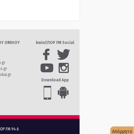
ΤΟΥ ΟΜΙΛΟΥ
bwinΣΠΟΡ FM Social
o.gr
os.gr
skai.gr
Download App
ΠΟΡ FM 94.6
Απόρρητο