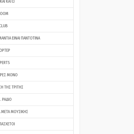
ΚΑΙ ΚΑΤΩ
ROOM
 CLUB
ΜΑΝΤΙΑ ΕΙΝΑΙ ΠΑΝΤΟΤΙΝΑ
ΠΟΡΤΕΡ
XPERTS
ΕΡΕΣ ΜΟΝΟ
ΣΗ ΤΗΣ ΤΡΙΤΗΣ
… ΡΑΔΙΟ
 ΜΕΤΑ ΜΟΥΣΙΚΗΣ
ΠΑΣΧΕΤΟΙ